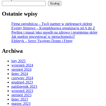
Szukaj
Ostatnie wpisy
Firma ogrodnicza – Twój partner w pielęgnacji zieleni
Eventy firmowe – Kompleksowa organizacja od A do Z
Peeling i masaż jako sposób na zdrową i promienną skórę
Jak mądrze inwestować w nieruchomości?
Elektryk – Serce Twojego Domu i Firmy
Archiwa
luty 2025
wrzesień 2024
sierpień 2024
lipiec 2024
czerwiec 2024
grudzień 2023
październik 2023
wrzesień 2023
sierpień 2023
lipiec 2023
marzec 2023