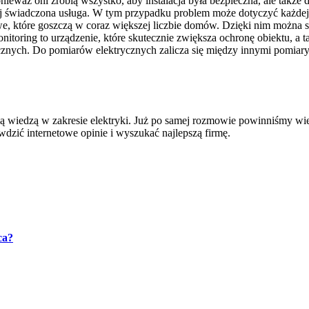
waż oni zrobią wszystko, aby instalacja była bezpieczna, ale także d
iej świadczona usługa. W tym przypadku problem może dotyczyć każdej u
e, które goszczą w coraz większej liczbie domów. Dzięki nim można s
nitoring to urządzenie, które skutecznie zwiększa ochronę obiektu, a
rycznych. Do pomiarów elektrycznych zalicza się między innymi pomi
ną wiedzą w zakresie elektryki. Już po samej rozmowie powinniśmy wi
dzić internetowe opinie i wyszukać najlepszą firmę.
ca?