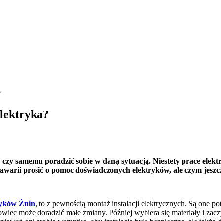
?
lektryka?
 czy samemu poradzić sobie w daną sytuacją. Niestety prace elek
awarii prosić o pomoc doświadczonych elektryków, ale czym jeszcz
ryków Żnin
, to z pewnością montaż instalacji elektrycznych. Są one 
iec może doradzić małe zmiany. Później wybiera się materiały i zaczy