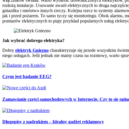
włączników światła. Warto wybierać doświadczonych elektryków, ponie
rozłożą instalacje. Usuwanie awarii elektrycznych to druga najczęśc
gniazdku i mnóstwo innych rzeczy. Kolejna rzecz to systemy alarmow
jak i przed pożarem. To samo tyczy się monitoringu. Obok alarmu, mo
pomiarów elektrycznych to piąty przykład popularnych usług elekt
Jak wybrać dobrego elektryka?
Dobry
elektryk Gniezno
charakteryzuje się przede wszystkim świet
niego usługach. Jeśli jednak nie mamy czasu na rozmowy, warto spraw
Czym jest badanie EEG?
Zamawianie części samochodowych w Internecie. Czy to się opła
Długopisy z nadrukiem – Idealny gadżet reklamowy