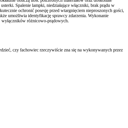
okładnie obliczą ilość potrzebnych materiałów oraz doskonale
sterki. Spalenie lampki, niedziałające włączniki, brak prądu w
kutecznie ochronić posesję przed wtargnięciem nieproszonych gości,
 także umożliwia identyfikację sprawcy zdarzenia. Wykonanie
ary wyłączników różnicowo-prądowych.
edzieć, czy fachowiec rzeczywiście zna się na wykonywanych przez