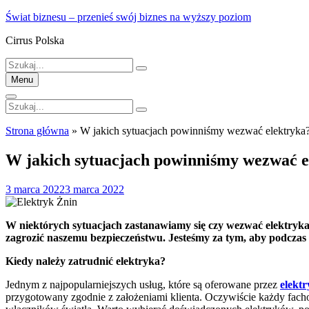
Skip
Świat biznesu – przenieś swój biznes na wyższy poziom
to
Cirrus Polska
content
Szukaj:
Menu
Szukaj:
Strona główna
»
W jakich sytuacjach powinniśmy wezwać elektryka
W jakich sytuacjach powinniśmy wezwać e
Posted
3 marca 2022
3 marca 2022
on
W niektórych sytuacjach zastanawiamy się czy wezwać elektryka
zagrozić naszemu bezpieczeństwu. Jesteśmy za tym, aby podczas 
Kiedy należy zatrudnić elektryka?
Jednym z najpopularniejszych usług, które są oferowane przez
elekt
przygotowany zgodnie z założeniami klienta. Oczywiście każdy fachow