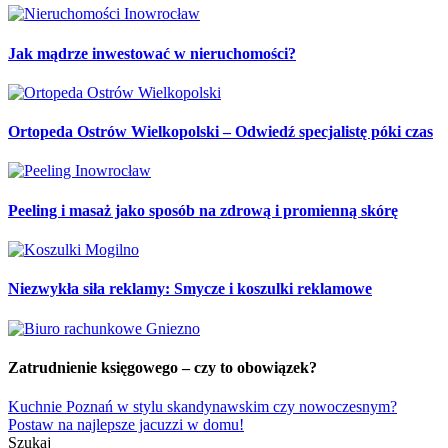
Jak mądrze inwestować w nieruchomości?
Ortopeda Ostrów Wielkopolski – Odwiedź specjalistę póki czas
Peeling i masaż jako sposób na zdrową i promienną skórę
Niezwykła siła reklamy: Smycze i koszulki reklamowe
Zatrudnienie księgowego – czy to obowiązek?
Nawigacja
Kuchnie Poznań w stylu skandynawskim czy nowoczesnym?
Postaw na najlepsze jacuzzi w domu!
wpisu
Szukaj