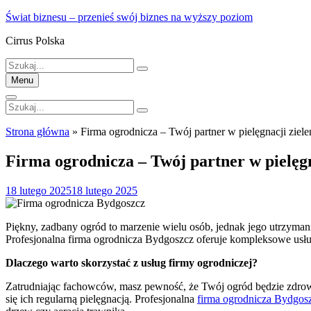
Skip
Świat biznesu – przenieś swój biznes na wyższy poziom
to
Cirrus Polska
content
Szukaj:
Menu
Szukaj:
Strona główna
»
Firma ogrodnicza – Twój partner w pielęgnacji ziele
Firma ogrodnicza – Twój partner w pielęgn
Posted
18 lutego 2025
18 lutego 2025
on
Piękny, zadbany ogród to marzenie wielu osób, jednak jego utrzyman
Profesjonalna firma ogrodnicza Bydgoszcz oferuje kompleksowe usług
Dlaczego warto skorzystać z usług firmy ogrodniczej?
Zatrudniając fachowców, masz pewność, że Twój ogród będzie zdrowy 
się ich regularną pielęgnacją. Profesjonalna
firma ogrodnicza Bydgos