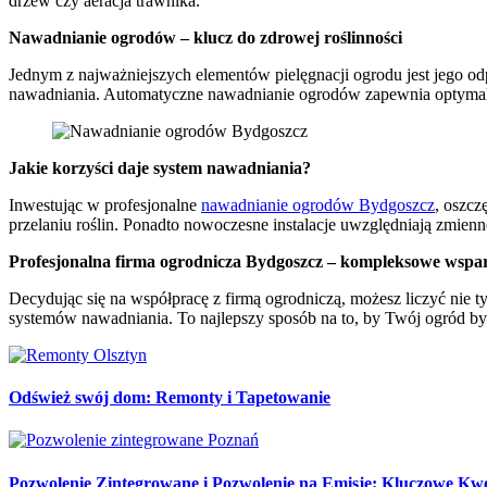
drzew czy aeracja trawnika.
Nawadnianie ogrodów – klucz do zdrowej roślinności
Jednym z najważniejszych elementów pielęgnacji ogrodu jest jego o
nawadniania. Automatyczne nawadnianie ogrodów zapewnia optymalną 
Jakie korzyści daje system nawadniania?
Inwestując w profesjonalne
nawadnianie ogrodów Bydgoszcz
, oszcz
przelaniu roślin. Ponadto nowoczesne instalacje uwzględniają zmie
Profesjonalna firma ogrodnicza Bydgoszcz – kompleksowe wspar
Decydując się na współpracę z firmą ogrodniczą, możesz liczyć nie t
systemów nawadniania. To najlepszy sposób na to, by Twój ogród by
Odśwież swój dom: Remonty i Tapetowanie
Pozwolenie Zintegrowane i Pozwolenie na Emisję: Kluczowe Kw