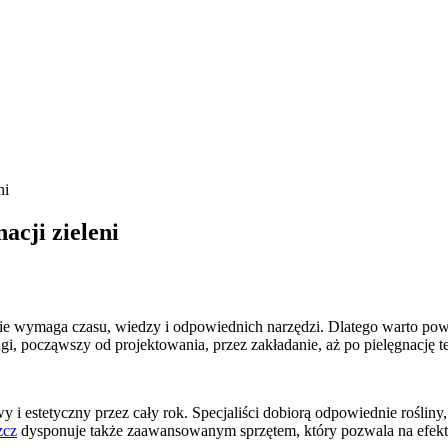
ni
acji zieleni
ie wymaga czasu, wiedzy i odpowiednich narzędzi. Dlatego warto powie
i, począwszy od projektowania, przez zakładanie, aż po pielęgnację t
i estetyczny przez cały rok. Specjaliści dobiorą odpowiednie rośliny
zcz
dysponuje także zaawansowanym sprzętem, który pozwala na efekty