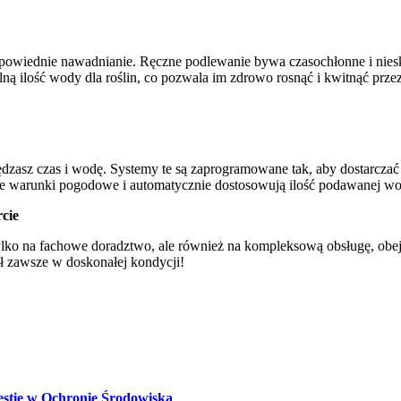
dpowiednie nawadnianie. Ręczne podlewanie bywa czasochłonne i nies
ilość wody dla roślin, co pozwala im zdrowo rosnąć i kwitnąć przez
ędzasz czas i wodę. Systemy te są zaprogramowane tak, aby dostarcza
nne warunki pogodowe i automatycznie dostosowują ilość podawanej wo
cie
ylko na fachowe doradztwo, ale również na kompleksową obsługę, obejm
ł zawsze w doskonałej kondycji!
estie w Ochronie Środowiska