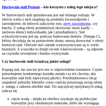
Hurtownia stali Poznań
– kto korzysta z usług tego miejsca?
W hurtowniach stali sprzedawana jest stal różnego rodzaju. W
ofercie wielu z nich znajdują się produkty kwasoodporne i
żaroodporne, do których zaliczymy rury,
pręty żaroodporne
, czy
blachy. Z usług oferty produktowej skorzystać może każdy –
zarówno klienci indywidualni, jak i przedsiębiorcy. Stal
wykorzystywana jest np. podczas budowania domów. Dlatego Ci,
którzy decydują się na postawienie domu, muszą skorzystać z oferty
hurtowni stali. Obecnie stal i metale wykorzystywane są w wielu
branżach. A wszystko to dzięki swoim właściwościom – są odporne
na czynniki zewnętrzne i bardzo wytrzymałe.
Czy hurtownie stali świadczą jakieś usługi?
Kupują stal, nie zawsze jest ona w odpowiednim rozmiarze. Często
potrzebujemy konkretnego kształtu metalu czy też chcemy, aby
krawędzie stali były najwyższej jakości. Przedsiębiorstwa chcąc
zaspokoić potrzeby klientów coraz częściej poszerzają swoją ofertę
o usługi, z zakresu obróbki stali. Do najczęściej spotykanych usług
zalicza się
cięcie wodą – dzięki tej obróbce uzyskuje się perfekcyjne
krawędzie przy obrabianym materiału, które nie wymagają