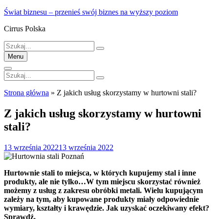
Skip
Świat biznesu – przenieś swój biznes na wyższy poziom
to
Cirrus Polska
content
Szukaj:
Menu
Szukaj:
Strona główna
»
Z jakich usług skorzystamy w hurtowni stali?
Z jakich usług skorzystamy w hurtowni
stali?
Posted
13 września 2022
13 września 2022
on
Hurtownie stali to miejsca, w których kupujemy stal i inne
produkty, ale nie tylko…W tym miejscu skorzystać również
możemy z usług z zakresu obróbki metali. Wielu kupującym
zależy na tym, aby kupowane produkty miały odpowiednie
wymiary, kształty i krawędzie. Jak uzyskać oczekiwany efekt?
Sprawdź.