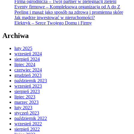
Firma ogrodnicza – Twój partner w pielęgnacji zieleni
Eventy firmowe – Kompleksowa organizacja od A do Z
Peeling i masaż jako sposób na zdrową i promienną skórę
Jak mądrze inwestować w nieruchomości?
Elektryk – Serce Twojego Domu i Firmy
Archiwa
luty 2025
wrzesień 2024
sierpień 2024
lipiec 2024
czerwiec 2024
grudzień 2023
październik 2023
wrzesień 2023
sierpień 2023
lipiec 2023
marzec 2023
luty 2023
styczeń 2023
październik 2022
wrzesień 2022
sierpień 2022