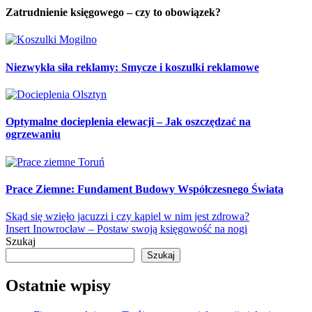
Zatrudnienie księgowego – czy to obowiązek?
Niezwykła siła reklamy: Smycze i koszulki reklamowe
Optymalne docieplenia elewacji – Jak oszczędzać na
ogrzewaniu
Prace Ziemne: Fundament Budowy Współczesnego Świata
Nawigacja
Skąd się wzięło jacuzzi i czy kąpiel w nim jest zdrowa?
Insert Inowrocław – Postaw swoją księgowość na nogi
wpisu
Szukaj
Szukaj
Ostatnie wpisy