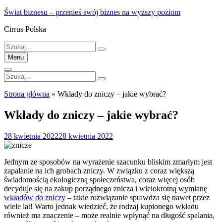
Skip
Świat biznesu – przenieś swój biznes na wyższy poziom
to
Cirrus Polska
content
Szukaj:
Menu
Szukaj:
Strona główna
»
Wkłady do zniczy – jakie wybrać?
Wkłady do zniczy – jakie wybrać?
Posted
28 kwietnia 2022
28 kwietnia 2022
on
Jednym ze sposobów na wyrażenie szacunku bliskim zmarłym jest
zapalanie na ich grobach zniczy. W związku z coraz większą
świadomością ekologiczną społeczeństwa, coraz więcej osób
decyduje się na zakup porządnego znicza i wielokrotną wymianę
wkładów do zniczy
– takie rozwiązanie sprawdza się nawet przez
wiele lat! Warto jednak wiedzieć, że rodzaj kupionego wkładu
również ma znaczenie – może realnie wpłynąć na długość spalania,