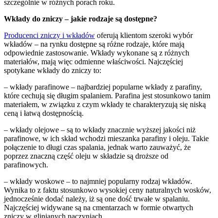
szczególnie w różnych porach roku.
Wkłady do zniczy – jakie rodzaje są dostępne?
Producenci zniczy i wkładów
oferują klientom szeroki wybór
wkładów – na rynku dostępne są różne rodzaje, które mają
odpowiednie zastosowanie. Wkłady wykonane są z różnych
materiałów, mają więc odmienne właściwości. Najczęściej
spotykane wkłady do zniczy to:
– wkłady parafinowe – najbardziej popularne wkłady z parafiny,
które cechują się długim spalaniem. Parafina jest stosunkowo tanim
materiałem, w związku z czym wkłady te charakteryzują się niską
ceną i łatwą dostępnością.
– wkłady olejowe – są to wkłady znacznie wyższej jakości niż
parafinowe, w ich skład wchodzi mieszanka parafiny i oleju. Takie
połączenie to długi czas spalania, jednak warto zauważyć, że
poprzez znaczną część oleju w składzie są droższe od
parafinowych.
– wkłady woskowe – to najmniej popularny rodzaj wkładów.
Wynika to z faktu stosunkowo wysokiej ceny naturalnych wosków,
jednocześnie dodać należy, iż są one dość trwałe w spalaniu.
Najczęściej widywane są na cmentarzach w formie otwartych
zniczy w glinianych naczyniach.