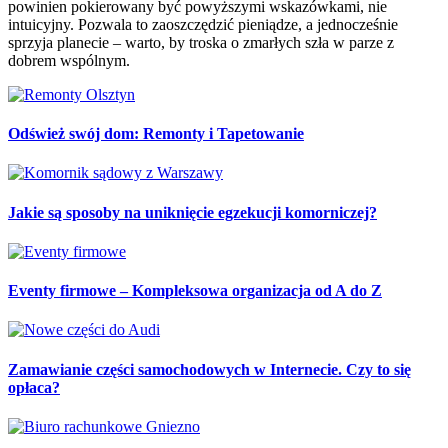
powinien pokierowany być powyższymi wskazówkami, nie
intuicyjny. Pozwala to zaoszczędzić pieniądze, a jednocześnie
sprzyja planecie – warto, by troska o zmarłych szła w parze z
dobrem wspólnym.
Odśwież swój dom: Remonty i Tapetowanie
Jakie są sposoby na uniknięcie egzekucji komorniczej?
Eventy firmowe – Kompleksowa organizacja od A do Z
Zamawianie części samochodowych w Internecie. Czy to się
opłaca?