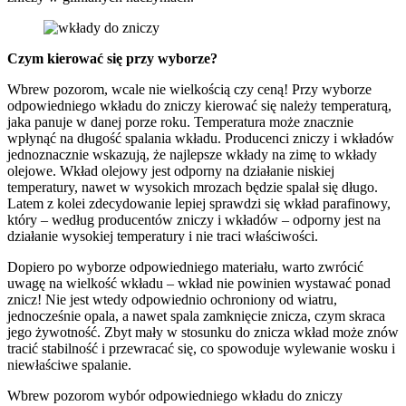
Czym kierować się przy wyborze?
Wbrew pozorom, wcale nie wielkością czy ceną! Przy wyborze
odpowiedniego wkładu do zniczy kierować się należy temperaturą,
jaka panuje w danej porze roku. Temperatura może znacznie
wpłynąć na długość spalania wkładu. Producenci zniczy i wkładów
jednoznacznie wskazują, że najlepsze wkłady na zimę to wkłady
olejowe. Wkład olejowy jest odporny na działanie niskiej
temperatury, nawet w wysokich mrozach będzie spalał się długo.
Latem z kolei zdecydowanie lepiej sprawdzi się wkład parafinowy,
który – według producentów zniczy i wkładów – odporny jest na
działanie wysokiej temperatury i nie traci właściwości.
Dopiero po wyborze odpowiedniego materiału, warto zwrócić
uwagę na wielkość wkładu – wkład nie powinien wystawać ponad
znicz! Nie jest wtedy odpowiednio ochroniony od wiatru,
jednocześnie opala, a nawet spala zamknięcie znicza, czym skraca
jego żywotność. Zbyt mały w stosunku do znicza wkład może znów
tracić stabilność i przewracać się, co spowoduje wylewanie wosku i
niewłaściwe spalanie.
Wbrew pozorom wybór odpowiedniego wkładu do zniczy